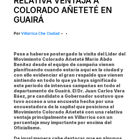
RELATIVA VENTAJA A
COLORADO AÑETETÉ EN
GUAIRÁ
Por
Villarrica Che Ciudad
•
•
Pese a haberse postergado la visita del Líder del
Movimiento Colorado Añeteté Mario Abdo
Benítez desde el equipo de campaña vienen
planificando cuando estaría aquí en la ciudad y
con ello evidenciar el gran respaldo que vienen
sintiendo en todo lo que ya haya significado
este periodo de intensas campañas en todo el
departamento de Guairá. El Dr. Juan Carlos Vera
Báez, pre candidato a Gobernador sostuvo que
tuvo acceso a una encuesta hecha por una
encuestadora de la capital que posiciona al
Movimiento Colorado Añeteté con una relativa
ventaja principalmente en Villarrica con un
porcentaje muy importante por encima del
Oficialismo.
De igual manera cabe destacar que en algunos